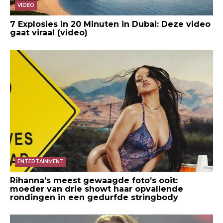
VIDEO
7 Explosies in 20 Minuten in Dubai: Deze video
gaat viraal (video)
ENTERTAINMENT
Rihanna’s meest gewaagde foto’s ooit:
moeder van drie showt haar opvallende
rondingen in een gedurfde stringbody