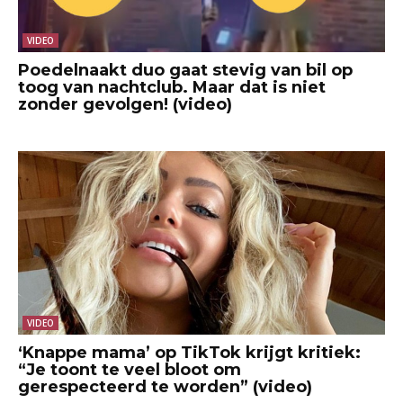
VIDEO
Poedelnaakt duo gaat stevig van bil op
toog van nachtclub. Maar dat is niet
zonder gevolgen! (video)
VIDEO
‘Knappe mama’ op TikTok krijgt kritiek:
“Je toont te veel bloot om
gerespecteerd te worden” (video)