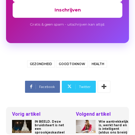
Inschrijven
Gratis & geen spam - uitschrijven kan altijd.
GEZONDHEID
GOODTOKNOW
HEALTH
Facebook
Twitter
Vorig artikel
Volgend artikel
IN BEELD. Deze
Wie aantrekkelijk
bruidstaart is net
is, werkt hard en
een
is intelligent
sprookjeskasteel
(aldus ons brein)