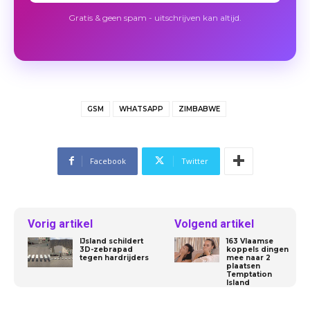
Gratis & geen spam - uitschrijven kan altijd.
GSM
WHATSAPP
ZIMBABWE
Facebook
Twitter
Vorig artikel
Volgend artikel
IJsland schildert
163 Vlaamse
3D-zebrapad
koppels dingen
tegen hardrijders
mee naar 2
plaatsen
Temptation
Island