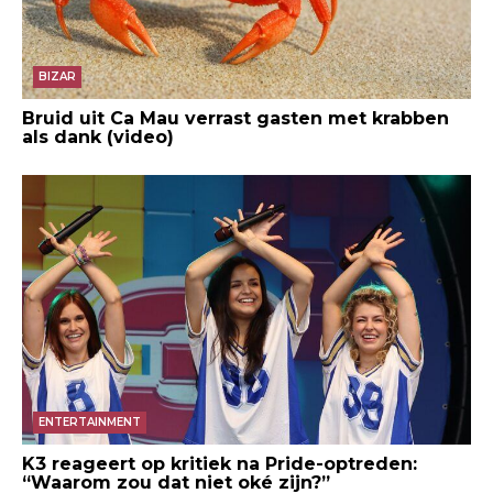
BIZAR
Bruid uit Ca Mau verrast gasten met krabben
als dank (video)
ENTERTAINMENT
K3 reageert op kritiek na Pride-optreden:
“Waarom zou dat niet oké zijn?”