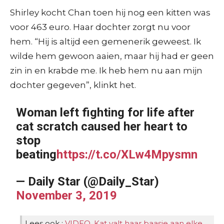
Shirley kocht Chan toen hij nog een kitten was
voor 463 euro. Haar dochter zorgt nu voor
hem. “Hij is altijd een gemenerik geweest. Ik
wilde hem gewoon aaien, maar hij had er geen
zin in en krabde me. Ik heb hem nu aan mijn
dochter gegeven”, klinkt het.
Woman left fighting for life after
cat scratch caused her heart to
stop
beating
https://t.co/XLw4Mpysmn
— Daily Star (@Daily_Star)
November 3, 2019
Lees ook :
VIDEO. Kat valt haar baasje aan elke