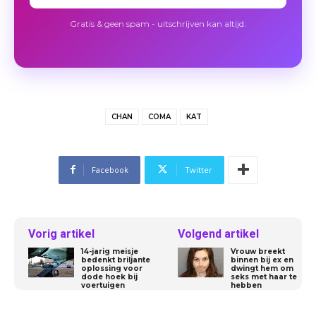
Gratis & geen spam - uitschrijven kan altijd.
CHAN
COMA
KAT
Facebook
Twitter
Vorig artikel
Volgend artikel
14-jarig meisje
Vrouw breekt
bedenkt briljante
binnen bij ex en
oplossing voor
dwingt hem om
dode hoek bij
seks met haar te
voertuigen
hebben