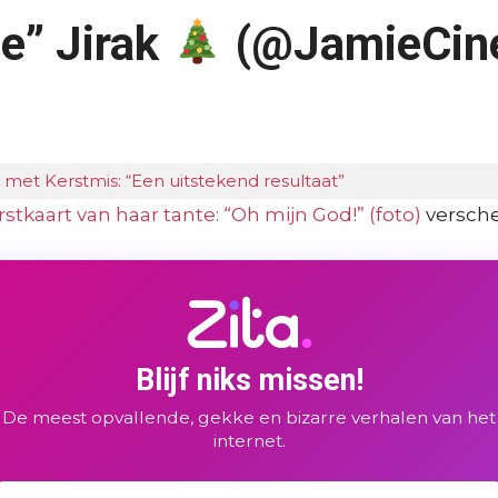
e” Jirak
(@JamieCin
met Kerstmis: “Een uitstekend resultaat”
stkaart van haar tante: “Oh mijn God!” (foto)
versche
Blijf niks missen!
De meest opvallende, gekke en bizarre verhalen van het
internet.