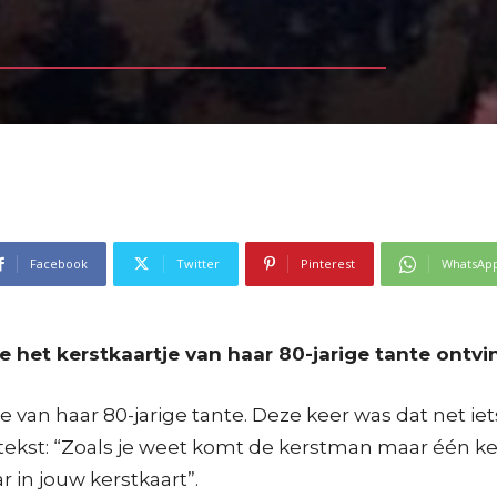
Facebook
Twitter
Pinterest
WhatsAp
 het kerstkaartje van haar 80-jarige tante ontvin
tje van haar 80-jarige tante. Deze keer was dat net ie
ekst: “Zoals je weet komt de kerstman maar één keer 
r in jouw kerstkaart”.