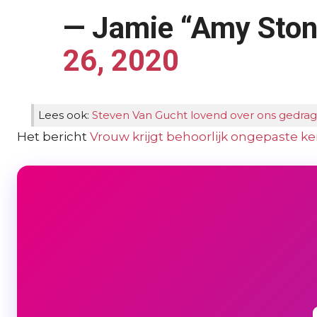
— Jamie “Amy Ston
26, 2020
Lees ook:
Steven Van Gucht lovend over ons gedrag 
Het bericht
Vrouw krijgt behoorlijk ongepaste ker