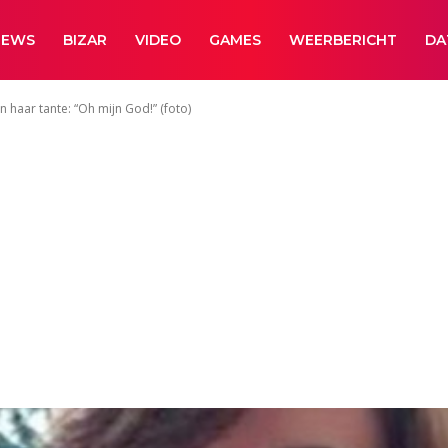
NEWS
BIZAR
VIDEO
GAMES
WEERBERICHT
DA
n haar tante: “Oh mijn God!” (foto)