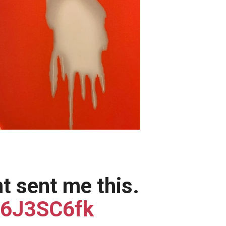
t sent me this.
A6J3SC6fk