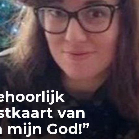
ehoorlijk
stkaart van
h mijn God!”