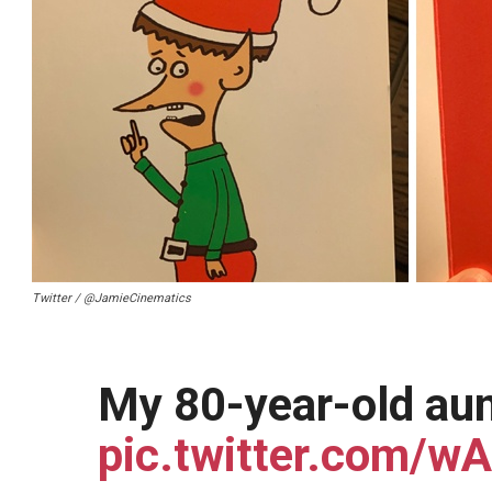
Twitter / @JamieCinematics
My 80-year-old aun
pic.twitter.com/w