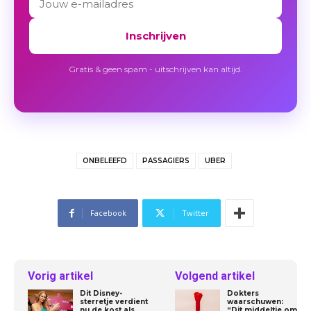
Inschrijven
Gratis & geen spam - uitschrijven kan altijd.
ONBELEEFD
PASSAGIERS
UBER
Facebook
Twitter
Vorig artikel
Volgend artikel
Dit Disney-
Dokters
sterretje verdient
waarschuwen:
nu de kost als
“Dit middeltje om