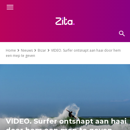
Home
Nieuws
Bizar
VIDEO. Surfer ontsnapt aan haai door hem
een mep te geven
VIDEO. Surfer ontsnapt aan haai