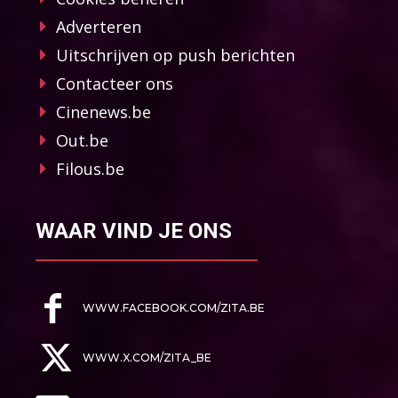
Adverteren
Uitschrijven op push berichten
Contacteer ons
Cinenews.be
Out.be
Filous.be
WAAR VIND JE ONS
WWW.FACEBOOK.COM/ZITA.BE
WWW.X.COM/ZITA_BE