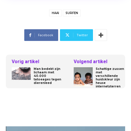
HAAI
SURFEN
Facebook
Twitter
Vorig artikel
Volgend artikel
Man bedekt zijn
Schattige zussen
lichaam met
met
40.000
verschillende
tatoeages tegen
huidskleur zijn
dierenleed
heuse
internetsterren