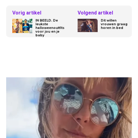
Vorig artikel
Volgend artikel
IN BEELD. De
Dit willen
leukste
vrouwen graag
halloweenoutfits
horen in bed
voor jou en je
baby