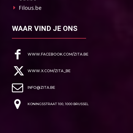
Filous.be
WAAR VIND JE ONS
WWW.FACEBOOK.COM/ZITA.BE
WWW.X.COM/ZITA_BE
INFO@ZITA.BE
KONINGSSTRAAT 100, 1000 BRUSSEL