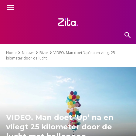
Home
Nieuws
Bizar
VIDEO. Man doet ‘Up’ na en vliegt 25
kilometer door de lucht...
VIDEO. Man doet ‘Up’ na en
vliegt 25 kilometer door de