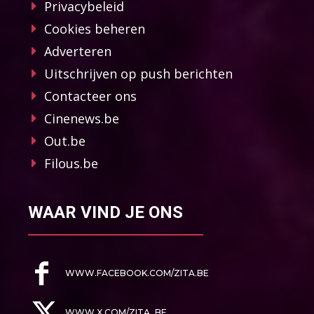
Privacybeleid
Cookies beheren
Adverteren
Uitschrijven op push berichten
Contacteer ons
Cinenews.be
Out.be
Filous.be
WAAR VIND JE ONS
WWW.FACEBOOK.COM/ZITA.BE
WWW.X.COM/ZITA_BE