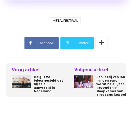
METALFESTIVAL
Facebook
Twitter
Vorig artikel
Volgend artikel
Belg is zo
Schilderij van 140
teleurgesteld dat
miljoen euro
hij asiel
wordt na 30 jaar
aanvraagt in
gevonden in
Nederland
slaapkamer van
alledaags koppel