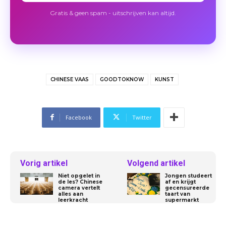
Gratis & geen spam - uitschrijven kan altijd.
CHINESE VAAS
GOODTOKNOW
KUNST
Facebook
Twitter
Vorig artikel
Volgend artikel
Niet opgelet in
Jongen studeert
de les? Chinese
af en krijgt
camera vertelt
gecensureerde
alles aan
taart van
leerkracht
supermarkt