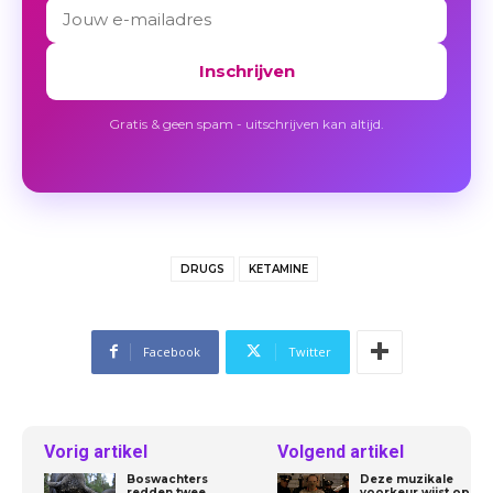
Inschrijven
Gratis & geen spam - uitschrijven kan altijd.
DRUGS
KETAMINE
Facebook
Twitter
Vorig artikel
Volgend artikel
Boswachters
Deze muzikale
redden twee
voorkeur wijst op