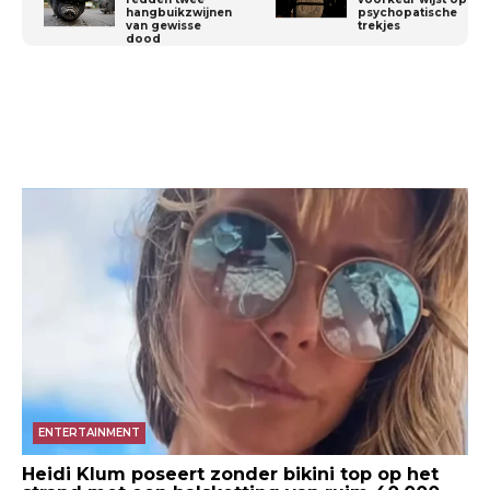
hangbuikzwijnen
psychopatische
van gewisse
trekjes
dood
ENTERTAINMENT
Heidi Klum poseert zonder bikini top op het