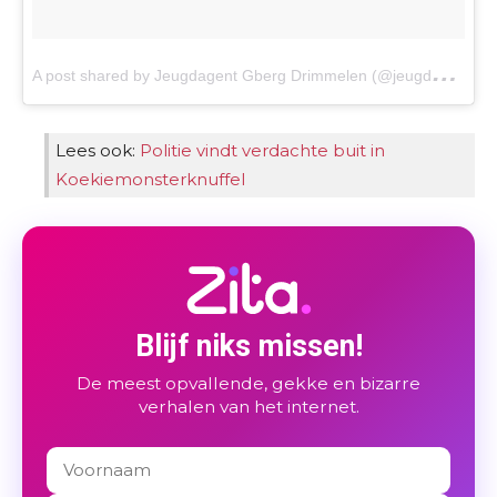
A
post shared by Jeugdagent Gberg Drimmelen (@jeugdagent_gberg_drimmelen)
Lees ook:
Politie vindt verdachte buit in
Koekiemonsterknuffel
Blijf niks missen!
De meest opvallende, gekke en bizarre
verhalen van het internet.