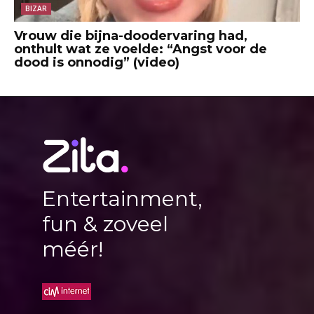
BIZAR
Vrouw die bijna-doodervaring had,
onthult wat ze voelde: “Angst voor de
dood is onnodig” (video)
Entertainment,
fun & zoveel
méér!