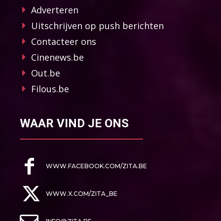
Adverteren
Uitschrijven op push berichten
Contacteer ons
Cinenews.be
Out.be
Filous.be
WAAR VIND JE ONS
WWW.FACEBOOK.COM/ZITA.BE
WWW.X.COM/ZITA_BE