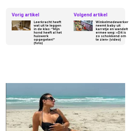
Vorig artikel
Volgend artikel
Leerkracht heeft
Winkelmedewerker
wat uit te leggen
neemt baby uit
in de klas: “Mijn
karretje en wandelt
hond heeft al het
ermee weg: «Dit is
huiswerk
zo schokkend om
opgegeten!”
te zien» (video)
(foto)