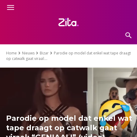
Home
Nieuws
Bizar
Parodie op model dat enkel wat tape draagt
op catwalk gaat viraal:...
Parodie op model dat enkel wat
tape draagt op catwalk gaat