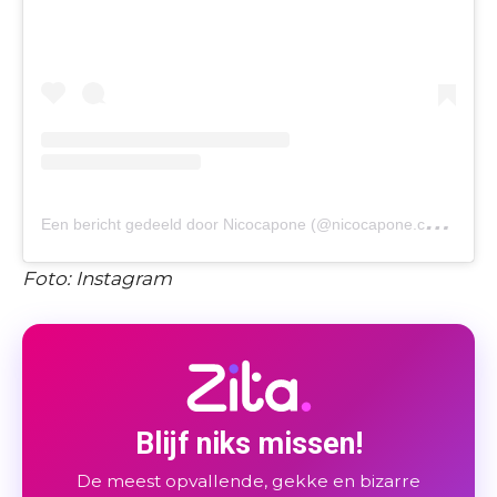
E
en bericht gedeeld door Nicocapone (@nicocapone.comedy)
Foto: Instagram
Blijf niks missen!
De meest opvallende, gekke en bizarre