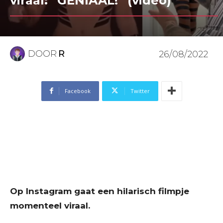
viraal: “GENIAAL!” (video)
DOOR
R
26/08/2022
Facebook
Twitter
Op Instagram gaat een hilarisch filmpje
momenteel viraal.