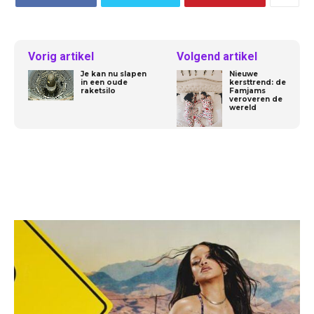
Vorig artikel
Volgend artikel
Je kan nu slapen
Nieuwe
in een oude
kersttrend: de
raketsilo
Famjams
veroveren de
wereld