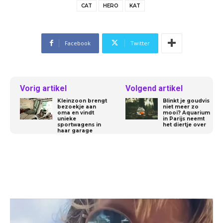
CAT
HERO
KAT
Facebook
Twitter
Vorig artikel
Volgend artikel
Kleinzoon brengt
Blinkt je goudvis
bezoekje aan
niet meer zo
oma en vindt
mooi? Aquarium
unieke
in Parijs neemt
sportwagens in
het diertje over
haar garage