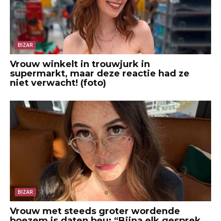
BIZAR
Vrouw winkelt in trouwjurk in
supermarkt, maar deze reactie had ze
niet verwacht! (foto)
BIZAR
Vrouw met steeds groter wordende
boezem is daten beu: “Bijna elk gesprek