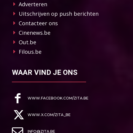
Adverteren
Uitschrijven op push berichten
Contacteer ons
Cinenews.be
Out.be
Filous.be
WAAR VIND JE ONS
WWW.FACEBOOK.COM/ZITA.BE
WWW.X.COM/ZITA_BE
INFO@ZITA.BE