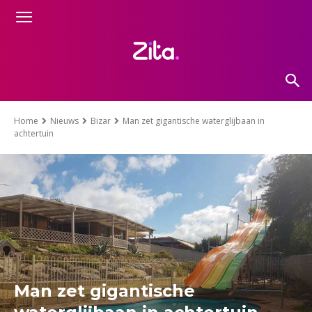
Home
Nieuws
Bizar
Man zet gigantische waterglijbaan in
achtertuin
Man zet gigantische