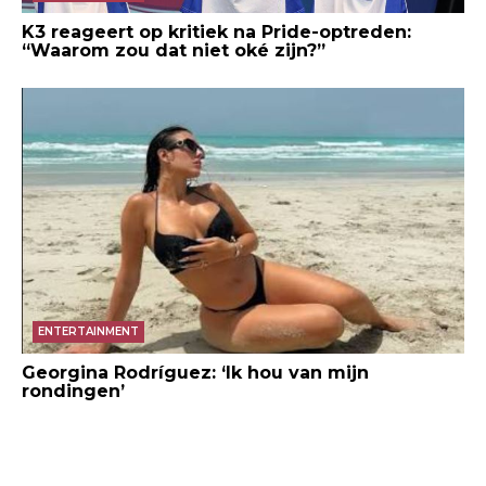
K3 reageert op kritiek na Pride-optreden:
“Waarom zou dat niet oké zijn?”
ENTERTAINMENT
Georgina Rodríguez: ‘Ik hou van mijn
rondingen’