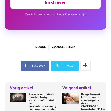
Inschrijven
Gratis & geen spam - uitschrijven kan altijd.
MOORD
ZWANGERSCHAP
Facebook
Twitter
Vorig artikel
Volgend artikel
Kersverse ouders
Pasgetrouwd
moeten baby
koppel onder
‘verkopen’ omdat
vuur wegens
ze
deze
ziekenhuisrekening
ONGEPASTE
niet kunnen betalen
trouwfoto: “Dit is