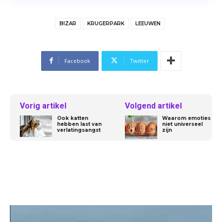
BIZAR
KRUGERPARK
LEEUWEN
Facebook
Twitter
Vorig artikel
Volgend artikel
Ook katten
Waarom emoties
hebben last van
niet universeel
verlatingsangst
zijn