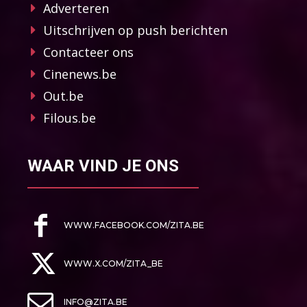
Adverteren
Uitschrijven op push berichten
Contacteer ons
Cinenews.be
Out.be
Filous.be
WAAR VIND JE ONS
WWW.FACEBOOK.COM/ZITA.BE
WWW.X.COM/ZITA_BE
INFO@ZITA.BE