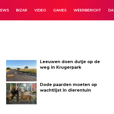
NEWS
BIZAR
VIDEO
GAMES
WEERBERICHT
DA
Leeuwen doen dutje op de
weg in Krugerpark
Dode paarden moeten op
wachtlijst in dierentuin