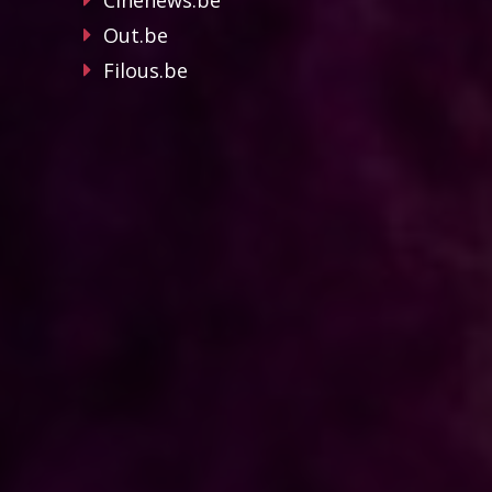
Cinenews.be
Out.be
Filous.be