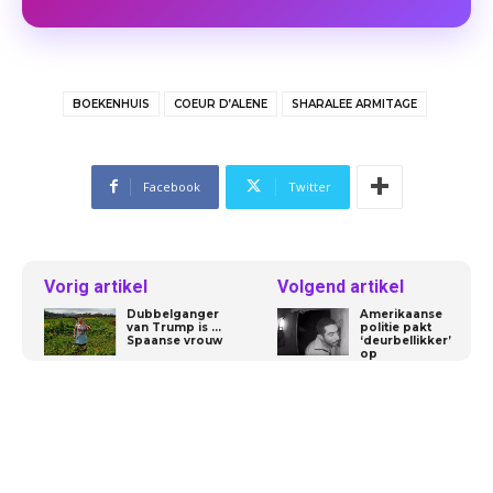
BOEKENHUIS
COEUR D’ALENE
SHARALEE ARMITAGE
Facebook
Twitter
Vorig artikel
Volgend artikel
Dubbelganger
Amerikaanse
van Trump is …
politie pakt
Spaanse vrouw
‘deurbellikker’
op