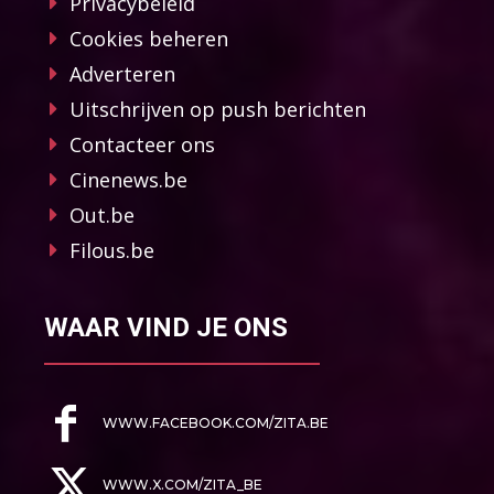
Privacybeleid
Cookies beheren
Adverteren
Uitschrijven op push berichten
Contacteer ons
Cinenews.be
Out.be
Filous.be
WAAR VIND JE ONS
WWW.FACEBOOK.COM/ZITA.BE
WWW.X.COM/ZITA_BE