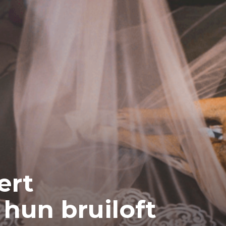
ert
 hun bruiloft