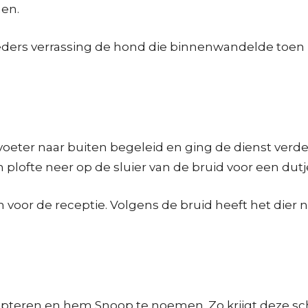
nen.
eders verrassing de hond die binnenwandelde toen he
eter naar buiten begeleid en ging de dienst verde
lofte neer op de sluier van de bruid voor een dutj
 voor de receptie. Volgens de bruid heeft het dier
pteren en hem Snoop te noemen. Zo krijgt deze scha