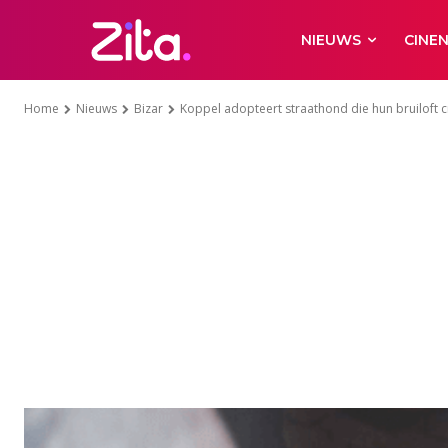
NIEUWS
CINE
Home
Nieuws
Bizar
Koppel adopteert straathond die hun bruiloft c