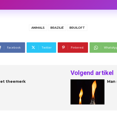
ANIMALS
BRAZILIË
BRUILOFT
Facebook
Twitter
Pinterest
WhatsAp
Volgend artikel
iet theemerk
Man 