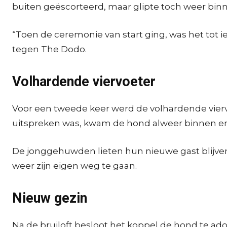
buiten geëscorteerd, maar glipte toch weer bin
“Toen de ceremonie van start ging, was het tot i
tegen The Dodo.
Volhardende viervoeter
Voor een tweede keer werd de volhardende viervo
uitspreken was, kwam de hond alweer binnen en p
De jonggehuwden lieten hun nieuwe gast blijven
weer zijn eigen weg te gaan.
Nieuw gezin
Na de bruiloft besloot het koppel de hond te ado