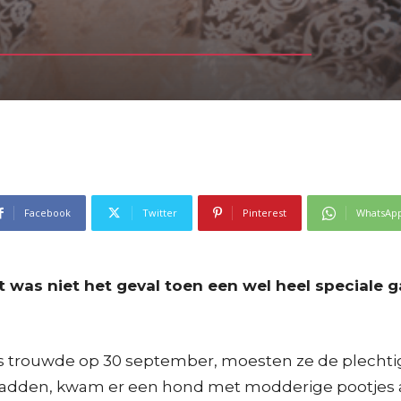
Facebook
Twitter
Pinterest
WhatsAp
dat was niet het geval toen een wel heel special
s trouwde op 30 september, moesten ze de plechtig
 hadden, kwam er een hond met modderige pootjes a