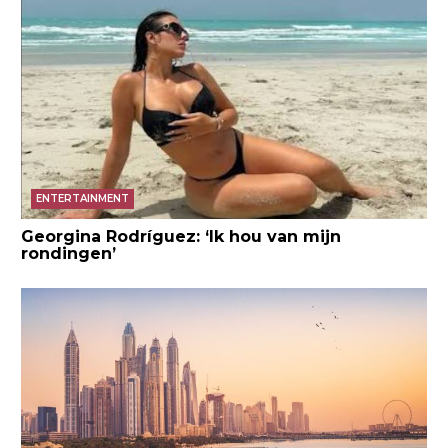
ENTERTAINMENT
Georgina Rodríguez: ‘Ik hou van mijn
rondingen’