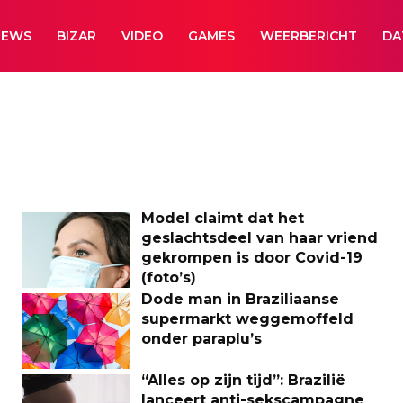
NEWS
BIZAR
VIDEO
GAMES
WEERBERICHT
DA
Model claimt dat het
geslachtsdeel van haar vriend
gekrompen is door Covid-19
(foto’s)
Dode man in Braziliaanse
supermarkt weggemoffeld
onder paraplu’s
“Alles op zijn tijd”: Brazilië
lanceert anti-sekscampagne