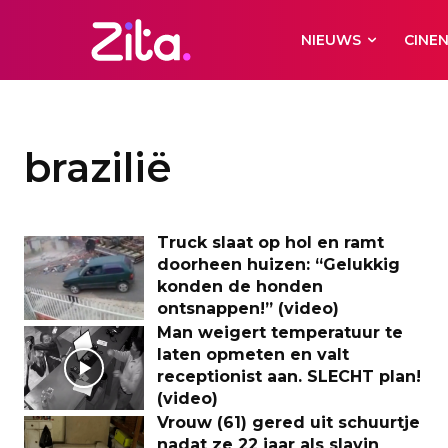
NIEUWS
CINE
brazilië
Truck slaat op hol en ramt
doorheen huizen: “Gelukkig
konden de honden
ontsnappen!” (video)
Man weigert temperatuur te
laten opmeten en valt
receptionist aan. SLECHT plan!
(video)
Vrouw (61) gered uit schuurtje
nadat ze 22 jaar als slavin