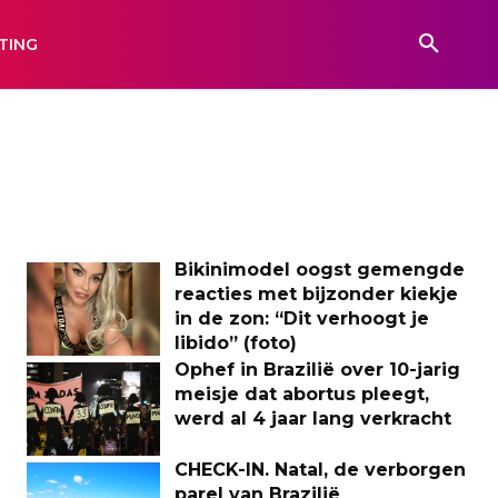
TING
Bikinimodel oogst gemengde
reacties met bijzonder kiekje
in de zon: “Dit verhoogt je
libido” (foto)
Ophef in Brazilië over 10-jarig
meisje dat abortus pleegt,
werd al 4 jaar lang verkracht
CHECK-IN. Natal, de verborgen
parel van Brazilië