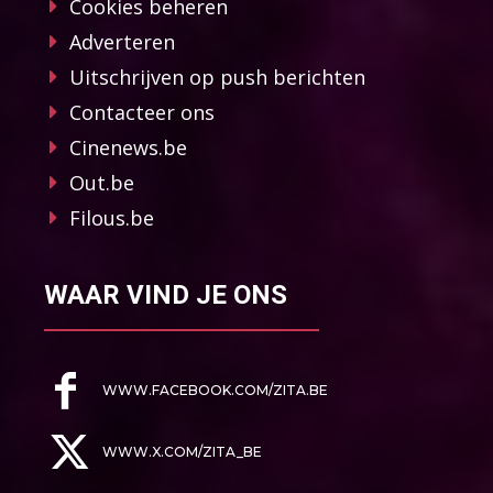
Cookies beheren
Adverteren
Uitschrijven op push berichten
Contacteer ons
Cinenews.be
Out.be
Filous.be
WAAR VIND JE ONS
WWW.FACEBOOK.COM/ZITA.BE
WWW.X.COM/ZITA_BE