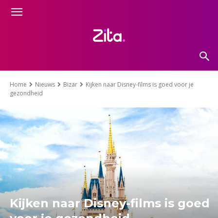
Home
Nieuws
Bizar
Kijken naar Disney-films is goed voor je
gezondheid
Kijken naar Disney-films is goed