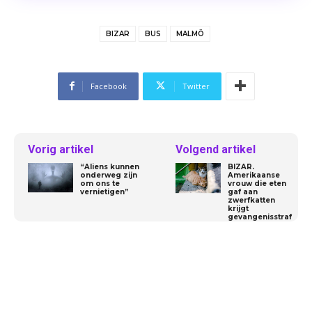
BIZAR
BUS
MALMÖ
Facebook
Twitter
Vorig artikel
Volgend artikel
“Aliens kunnen
BIZAR.
onderweg zijn
Amerikaanse
om ons te
vrouw die eten
vernietigen”
gaf aan
zwerfkatten
krijgt
gevangenisstraf