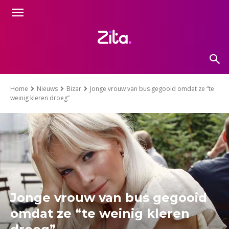
Home
Nieuws
Bizar
Jonge vrouw van bus gegooid omdat ze “te
weinig kleren droeg”
Jonge vrouw van bus gegooid
omdat ze “te weinig kleren