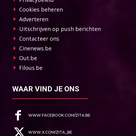
Cookies beheren
Adverteren
Uitschrijven op push berichten
Contacteer ons
Cinenews.be
Out.be
Filous.be
WAAR VIND JE ONS
WWW.FACEBOOK.COM/ZITA.BE
WWW.X.COM/ZITA_BE