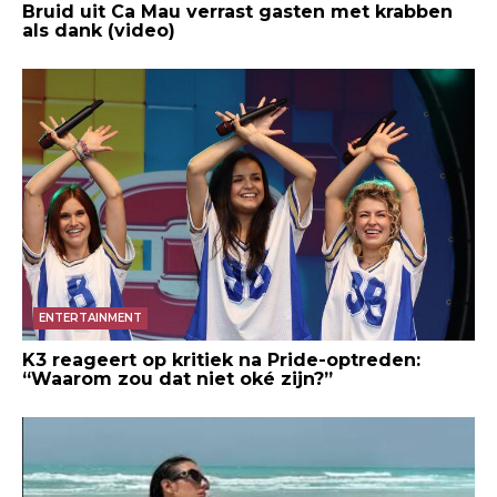
Bruid uit Ca Mau verrast gasten met krabben
als dank (video)
ENTERTAINMENT
K3 reageert op kritiek na Pride-optreden:
“Waarom zou dat niet oké zijn?”