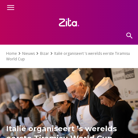
Home
Nieuws
Bizar
Italië organiseert ’s werelds eerste Tiramisu
World Cup
Italië organiseert ’s werelds