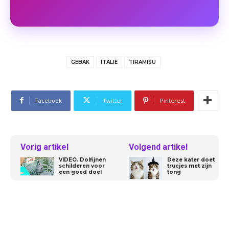
AFP / M. Bertorello
GEBAK
ITALIË
TIRAMISU
Facebook
Twitter
Pinterest
Vorig artikel
Volgend artikel
AFP / M. Bertorello
VIDEO. Dolfijnen
Deze kater doet
schilderen voor
trucjes met zijn
een goed doel
tong