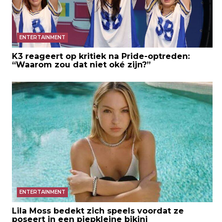
ENTERTAINMENT
K3 reageert op kritiek na Pride-optreden:
“Waarom zou dat niet oké zijn?”
ENTERTAINMENT
Lila Moss bedekt zich speels voordat ze
poseert in een piepkleine bikini