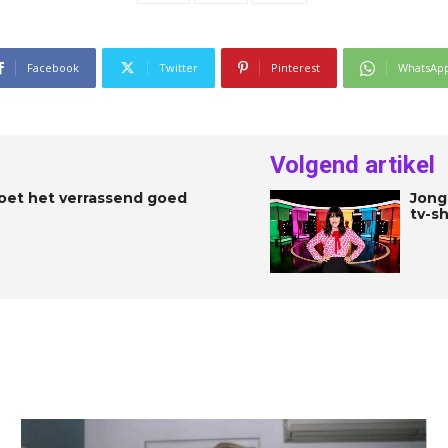
Facebook
Twitter
Pinterest
WhatsAp
Volgend artikel
oet het verrassend goed
Jong
tv-s