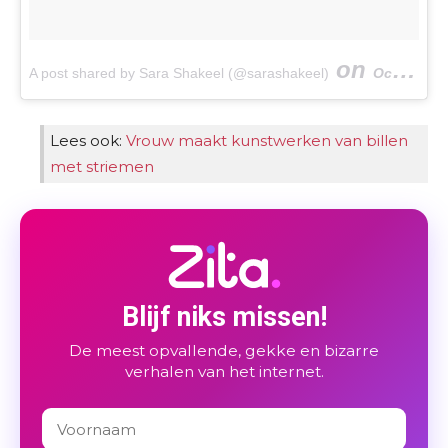
on
A post shared by Sara Shakeel (@sarashakeel)
Oct 28, 2017 at 9:58am PDT
Lees ook:
Vrouw maakt kunstwerken van billen
met striemen
Blijf niks missen!
De meest opvallende, gekke en bizarre
verhalen van het internet.