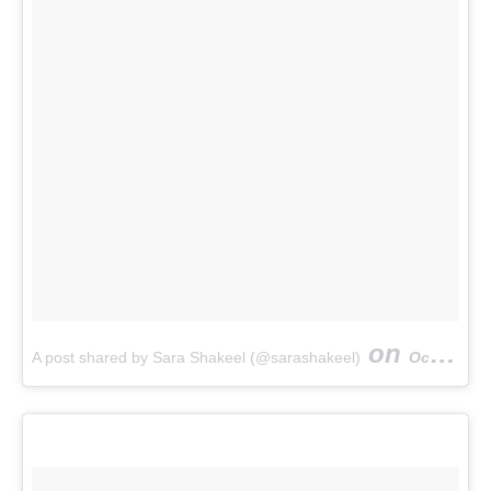
on
A post shared by Sara Shakeel (@sarashakeel)
Oct 31, 2017 at 1:56pm PDT