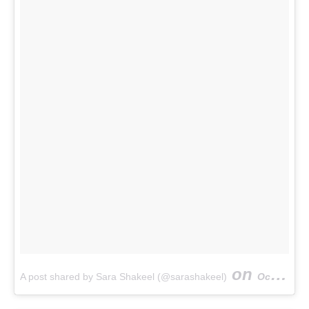
on
A post shared by Sara Shakeel (@sarashakeel)
Oct 27, 2017 at 8:46am PDT