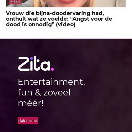
BIZAR
Vrouw die bijna-doodervaring had,
onthult wat ze voelde: “Angst voor de
dood is onnodig” (video)
Entertainment,
fun & zoveel
méér!