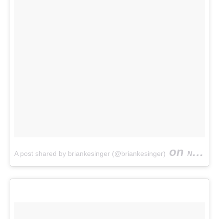
on
A post shared by briankesinger (@briankesinger)
Nov 17, 2017 at 9:15am PST