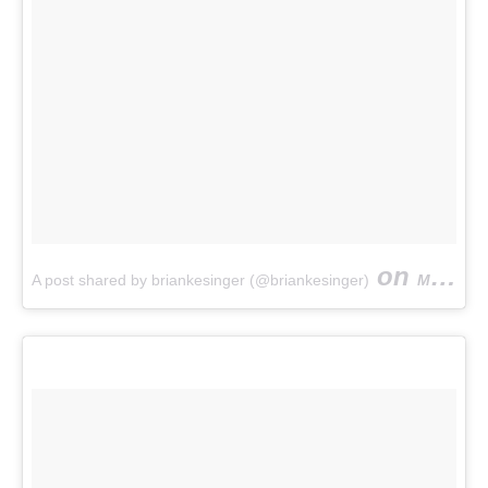
on
A post shared by briankesinger (@briankesinger)
Mar 18, 2017 at 9:35am PDT