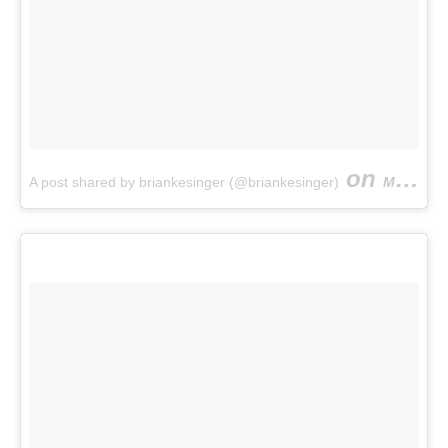
on
A post shared by briankesinger (@briankesinger)
Mar 5, 2017 at 7:13am PST