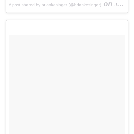
on
A post shared by briankesinger (@briankesinger)
Jun 2, 2017 at 7:14am PDT