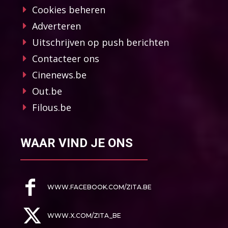
Cookies beheren
Adverteren
Uitschrijven op push berichten
Contacteer ons
Cinenews.be
Out.be
Filous.be
WAAR VIND JE ONS
WWW.FACEBOOK.COM/ZITA.BE
WWW.X.COM/ZITA_BE