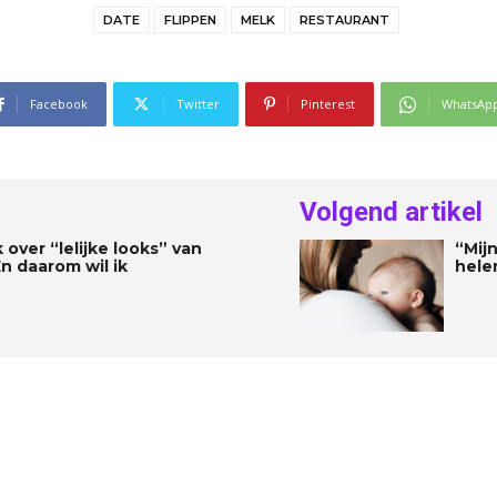
DATE
FLIPPEN
MELK
RESTAURANT
Facebook
Twitter
Pinterest
WhatsAp
Volgend artikel
 over “lelijke looks” van
“Mij
En daarom wil ik
hele