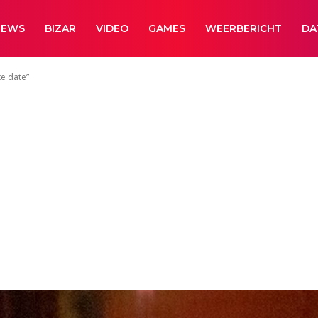
NEWS
BIZAR
VIDEO
GAMES
WEERBERICHT
DA
te date”