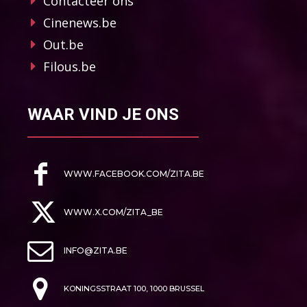
Contacteer ons
Cinenews.be
Out.be
Filous.be
WAAR VIND JE ONS
WWW.FACEBOOK.COM/ZITA.BE
WWW.X.COM/ZITA_BE
INFO@ZITA.BE
KONINGSSTRAAT 100, 1000 BRUSSEL