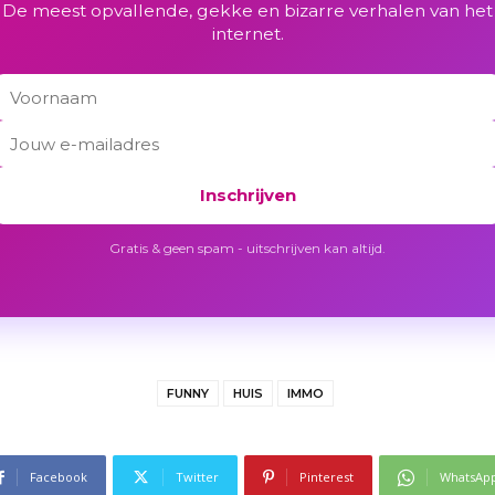
De meest opvallende, gekke en bizarre verhalen van het
internet.
Inschrijven
Gratis & geen spam - uitschrijven kan altijd.
FUNNY
HUIS
IMMO
Facebook
Twitter
Pinterest
WhatsAp