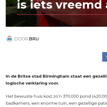
is iets vreemd
DOOR
BRU
In de Britse stad Birmingham staat een gezellig
logische verklaring voor.
Het bewuste huis kost zo’n 370.000 pond (420.000 e
badkamers, een enorme tuin, een gezellige patio