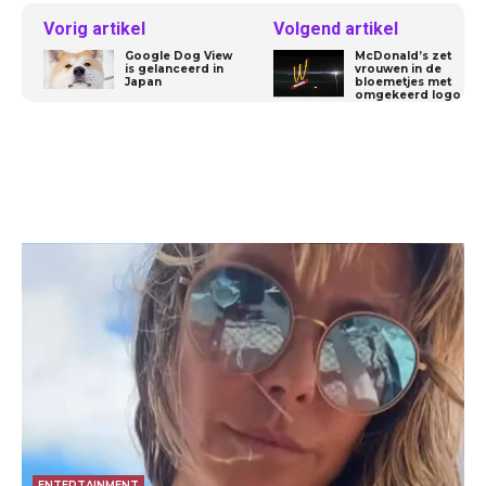
Vorig artikel
Volgend artikel
Google Dog View
McDonald’s zet
is gelanceerd in
vrouwen in de
Japan
bloemetjes met
omgekeerd logo
ENTERTAINMENT