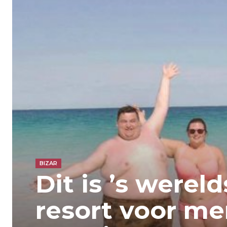
BIZAR
Dit is ’s werel
resort voor m