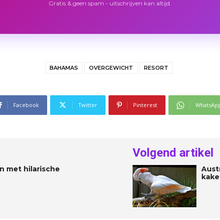
Gratis & geen spam - uitschrijven kan altijd.
BAHAMAS
OVERGEWICHT
RESORT
Facebook
Twitter
Pinterest
WhatsAp
Volgend artikel
n met hilarische
Aust
kake