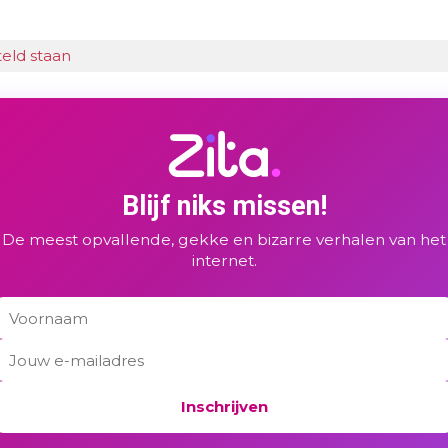
teld staan
Blijf niks missen!
De meest opvallende, gekke en bizarre verhalen van het
internet.
Inschrijven