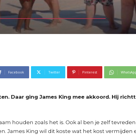
Facebook
Twitter
Pinterest
WhatsAp
en. Daar ging James King mee akkoord. Hij rich
am houden zoals het is. Ook al ben je zelf tevreden 
. James King wil dit koste wat het kost vermijden e