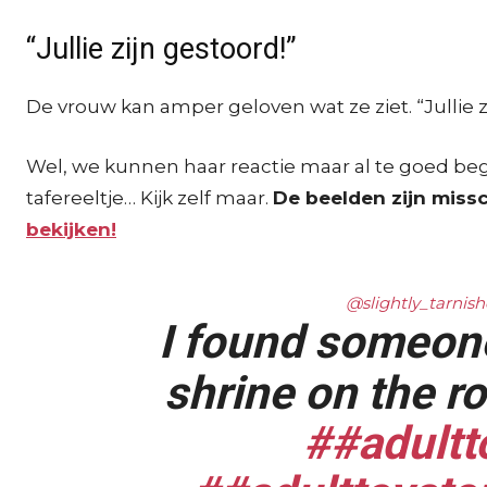
“Jullie zijn gestoord!”
De vrouw kan amper geloven wat ze ziet. “Jullie z
Wel, we kunnen haar reactie maar al te goed begr
tafereeltje… Kijk zelf maar.
De beelden zijn missc
bekijken!
@slightly_tarnis
I found someone
shrine on the r
##adultt