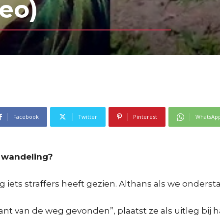
deo)
Facebook
Twitter
Pinterest
WhatsAp
e wandeling?
 iets straffers heeft gezien. Althans als we onde
nt van de weg gevonden”, plaatst ze als uitleg bij h