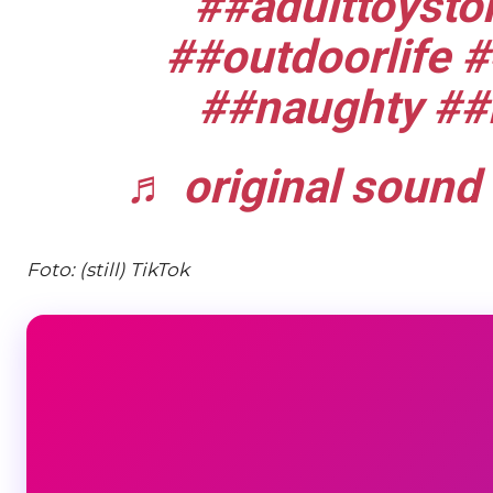
##adulttoysto
##outdoorlife
#
##naughty
##
♬ original sound
Foto: (still) TikTok