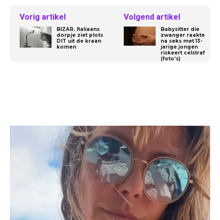
Vorig artikel
Volgend artikel
BIZAR. Italiaans
Babysitter die
dorpje ziet plots
zwanger raakte
DIT uit de kraan
na seks met 13-
komen
jarige jongen
riskeert celstraf
(foto’s)