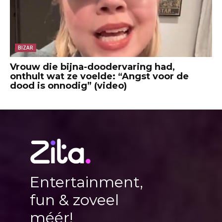
BIZAR
Vrouw die bijna-doodervaring had,
onthult wat ze voelde: “Angst voor de
dood is onnodig” (video)
Entertainment,
fun & zoveel
méér!