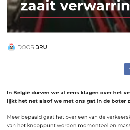
zaait verwarri
DOOR
BRU
In België durven we al eens klagen over het v
lijkt het net alsof we met ons gat in de boter z
Meer bepaald gaat het over een van de verkeers
van het knooppunt worden momenteel en masse g