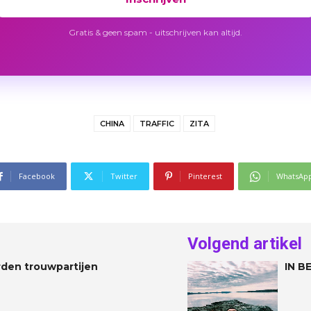
Gratis & geen spam - uitschrijven kan altijd.
CHINA
TRAFFIC
ZITA
Facebook
Twitter
Pinterest
WhatsAp
Volgend artikel
rden trouwpartijen
IN B