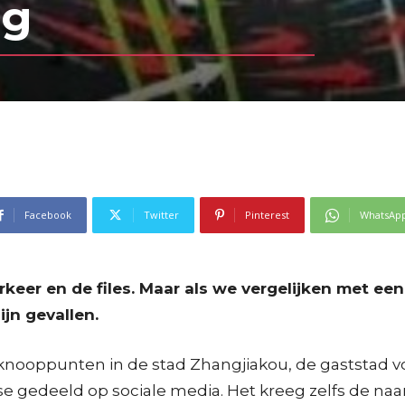
ng
Facebook
Twitter
Pinterest
WhatsAp
erkeer en de files. Maar als we vergelijken met e
ijn gevallen.
knooppunten in de stad Zhangjiakou, de gaststad v
edeeld op sociale media. Het kreeg zelfs de naam