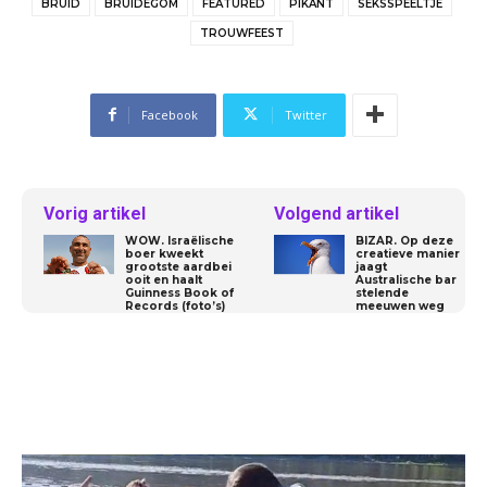
BRUID
BRUIDEGOM
FEATURED
PIKANT
SEKSSPEELTJE
TROUWFEEST
Facebook
Twitter
Vorig artikel
Volgend artikel
WOW. Israëlische
BIZAR. Op deze
boer kweekt
creatieve manier
grootste aardbei
jaagt
ooit en haalt
Australische bar
Guinness Book of
stelende
Records (foto’s)
meeuwen weg