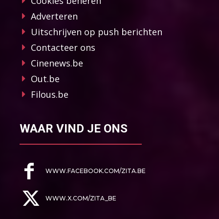
Cookies beheren
Adverteren
Uitschrijven op push berichten
Contacteer ons
Cinenews.be
Out.be
Filous.be
WAAR VIND JE ONS
WWW.FACEBOOK.COM/ZITA.BE
WWW.X.COM/ZITA_BE