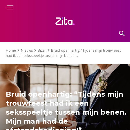
Home
Nieuws
Bizar
Bruid openhartig: "Tijdens mijn trouwfeest
had ik een seksspeeltje tussen mijn benen....
Bruid openhartig: “Tijdens mijn
trouwfeest had ik een
seksspeeltje tussen mijn benen.
Mijn man had de