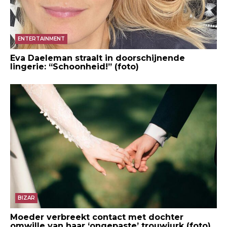
ENTERTAINMENT
Eva Daeleman straalt in doorschijnende
lingerie: “Schoonheid!” (foto)
BIZAR
Moeder verbreekt contact met dochter
omwille van haar ‘ongepaste’ trouwjurk (foto)