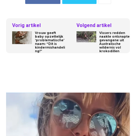
Vorig artikel
Volgend artikel
Vrouw geeft
Vissers redden
baby opzettelijk
naakte ontsnapte
‘problematische’
gevangene uit
naam: “Dit is
Australische
kindermishandeli
wildernis vol
ng!”
krokodillen