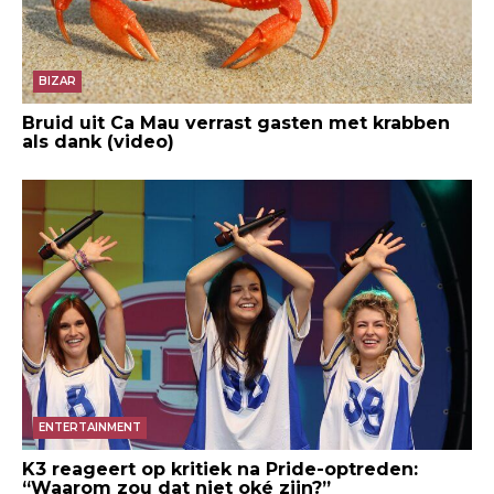
BIZAR
Bruid uit Ca Mau verrast gasten met krabben
als dank (video)
ENTERTAINMENT
K3 reageert op kritiek na Pride-optreden:
“Waarom zou dat niet oké zijn?”