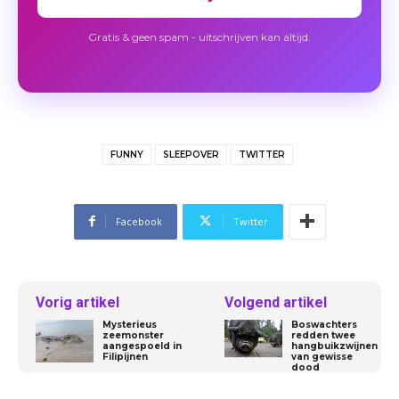
Gratis & geen spam - uitschrijven kan altijd.
FUNNY
SLEEPOVER
TWITTER
Facebook
Twitter
Vorig artikel
Volgend artikel
Mysterieus
Boswachters
zeemonster
redden twee
aangespoeld in
hangbuikzwijnen
Filipijnen
van gewisse
dood