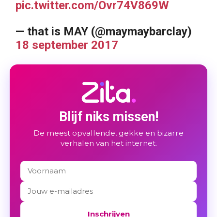
pic.twitter.com/Ovr74V869W
— that is MAY (@maymaybarclay)
18 september 2017
Blijf niks missen!
De meest opvallende, gekke en bizarre
verhalen van het internet.
Inschrijven