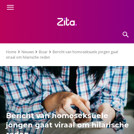
Home
Nieuws
Bizar
Bericht van homoseksuele jongen gaat
viraal om hilarische reden
Bericht van homoseksuele
jongen gaat viraal om hilarische