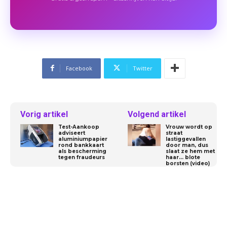
Facebook
Twitter
Vorig artikel
Volgend artikel
Test-Aankoop
Vrouw wordt op
adviseert
straat
aluminiumpapier
lastiggevallen
rond bankkaart
door man, dus
als bescherming
slaat ze hem met
tegen fraudeurs
haar… blote
borsten (video)