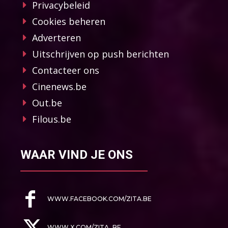
Privacybeleid
Cookies beheren
Adverteren
Uitschrijven op push berichten
Contacteer ons
Cinenews.be
Out.be
Filous.be
WAAR VIND JE ONS
WWW.FACEBOOK.COM/ZITA.BE
WWW.X.COM/ZITA_BE