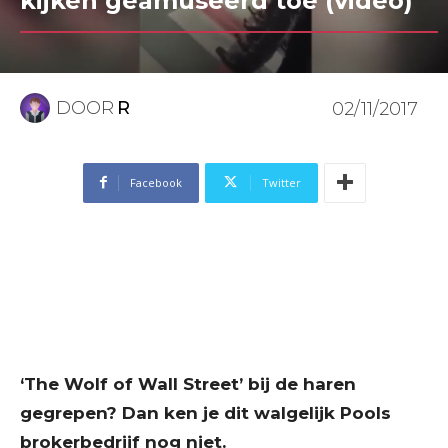
kijken geamuseerd toe (video)
DOOR
R
02/11/2017
Facebook
Twitter
‘The Wolf of Wall Street’ bij de haren
gegrepen? Dan ken je dit walgelijk Pools
brokerbedrijf nog niet.