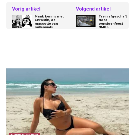
Vorig artikel
Volgend artikel
Maak kennis met
Trein afgeschaft
Chrostin, de
door
mascotte van
pensioenfeest
millennials
NMBS