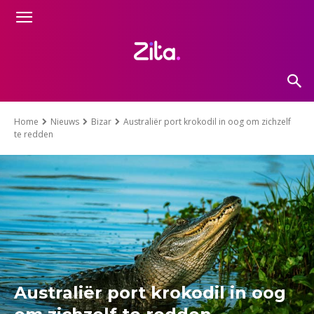
Home
Nieuws
Bizar
Australiër port krokodil in oog om zichzelf
te redden
Australiër port krokodil in oog