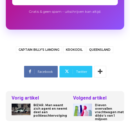
Gratis & geen spam - uitschrijven kan altijd.
CAPTAIN BILLY’S LANDING
KROKODIL
QUEENSLAND
Facebook
Twitter
Vorig artikel
Volgend artikel
BIZAR. Man waant
Dieven
zich agent en neemt
overvallen
deel aan
vrachtwagen met
politieachtervolging
dildo’s van 1
miljoen