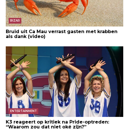
BIZAR
Bruid uit Ca Mau verrast gasten met krabben
als dank (video)
ENTERTAINMENT
K3 reageert op kritiek na Pride-optreden:
“Waarom zou dat niet oké zijn?”