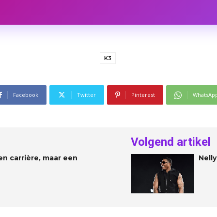
K3
Facebook
Twitter
Pinterest
WhatsAp
Volgend artikel
en carrière, maar een
Nelly