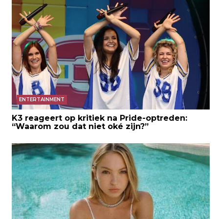
ENTERTAINMENT
K3 reageert op kritiek na Pride-optreden:
“Waarom zou dat niet oké zijn?”