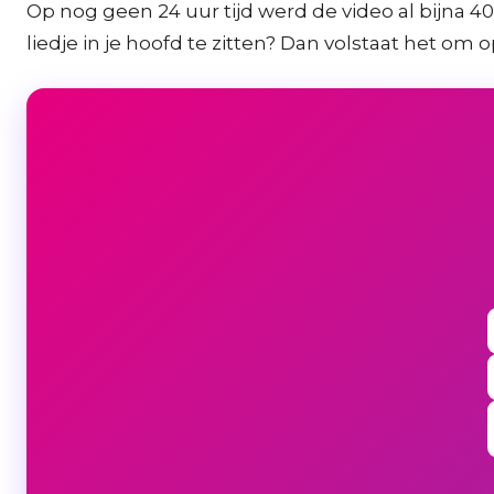
Op nog geen 24 uur tijd werd de video al bijna 4
liedje in je hoofd te zitten? Dan volstaat het om