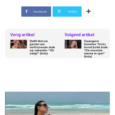
Facebook
Twitter
Vorig artikel
Volgend artikel
Steffi Mercie
Zwangere
geniet van
Annelies Törös
verfrissende duik
toont bolle buik:
op vakantie: “Oh
“De mooiste
zalig!” (foto)
mama in spe!”
(foto)