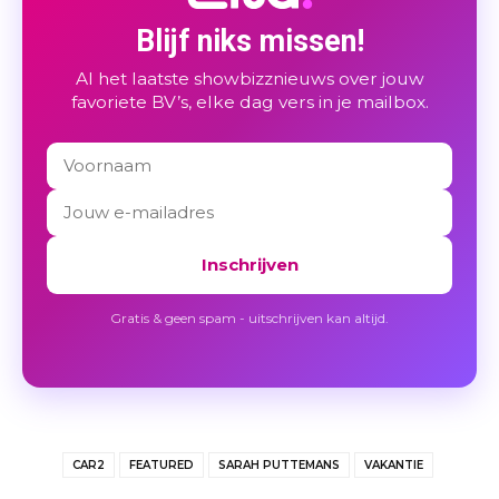
Blijf niks missen!
Al het laatste showbizznieuws over jouw
favoriete BV’s, elke dag vers in je mailbox.
Inschrijven
Gratis & geen spam - uitschrijven kan altijd.
CAR2
FEATURED
SARAH PUTTEMANS
VAKANTIE