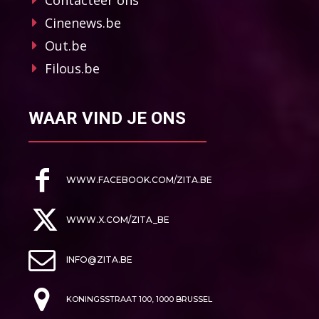
Cinenews.be
Out.be
Filous.be
WAAR VIND JE ONS
WWW.FACEBOOK.COM/ZITA.BE
WWW.X.COM/ZITA_BE
INFO@ZITA.BE
KONINGSSTRAAT 100, 1000 BRUSSEL