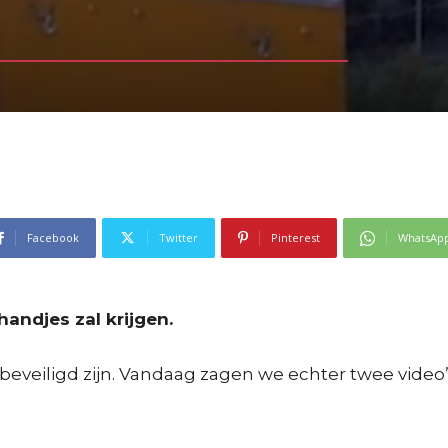
Facebook
Twitter
Pinterest
WhatsAp
andjes zal krijgen.
 we beveiligd zijn. Vandaag zagen we echter twee vid