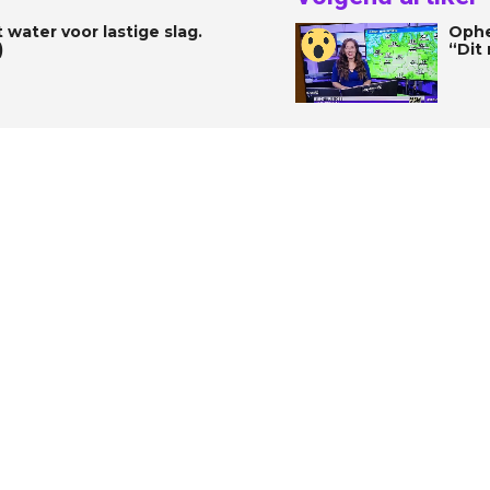
 water voor lastige slag.
Ophe
)
“Dit