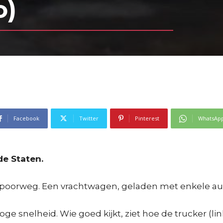
o)
Facebook
Twitter
Pinterest
WhatsAp
de Staten.
spoorweg. Een vrachtwagen, geladen met enkele auto’
ge snelheid. Wie goed kijkt, ziet hoe de trucker (l