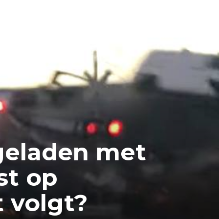
geladen met
st op
 volgt?