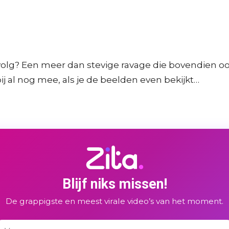
evolg? Een meer dan stevige ravage die bovendien ook
bij al nog mee, als je de beelden even bekijkt…
Blijf niks missen!
De grappigste en meest virale video’s van het moment.