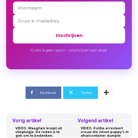
Inschrijven
Gratis & geen spam - uitschrijven kan altijd.
Facebook
Twitter
Vorig artikel
Volgend artikel
VIDEO. Waaghals kruipt uit
VIDEO. Politie arresteert
vliegtuigje. De reden is te
vrouw die zeven puppy’s in
gek om te bedenken.
afvalcontainer dumpte