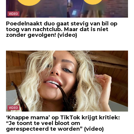
VIDEO
Poedelnaakt duo gaat stevig van bil op
toog van nachtclub. Maar dat is niet
zonder gevolgen! (video)
VIDEO
‘Knappe mama’ op TikTok krijgt kritiek:
“Je toont te veel bloot om
gerespecteerd te worden” (video)