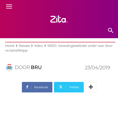
VIDEO. Genealogiewebsite
onder vuur door reclamefilmpje
Home
Nieuws
Video
VIDEO. Genealogiewebsite onder vuur door
reclamefilmpje
DOOR
BRU
23/04/2019
Facebook
Twitter