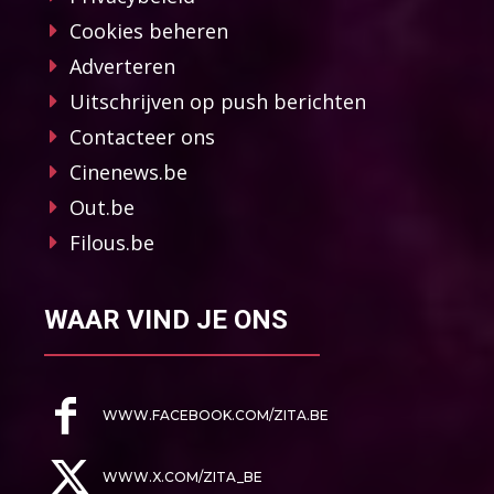
Cookies beheren
Adverteren
Uitschrijven op push berichten
Contacteer ons
Cinenews.be
Out.be
Filous.be
WAAR VIND JE ONS
WWW.FACEBOOK.COM/ZITA.BE
WWW.X.COM/ZITA_BE