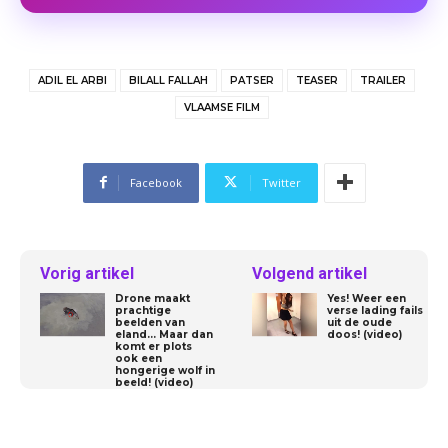
ADIL EL ARBI
BILALL FALLAH
PATSER
TEASER
TRAILER
VLAAMSE FILM
Facebook
Twitter
Vorig artikel
Volgend artikel
Drone maakt
Yes! Weer een
prachtige
verse lading fails
beelden van
uit de oude
eland… Maar dan
doos! (video)
komt er plots
ook een
hongerige wolf in
beeld! (video)