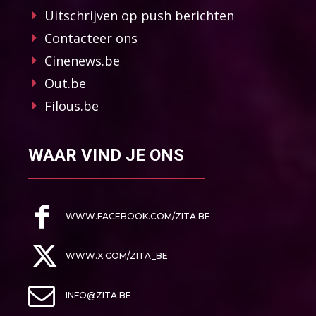
Uitschrijven op push berichten
Contacteer ons
Cinenews.be
Out.be
Filous.be
WAAR VIND JE ONS
WWW.FACEBOOK.COM/ZITA.BE
WWW.X.COM/ZITA_BE
INFO@ZITA.BE