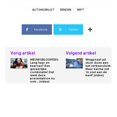
AUTOMOBILIST
EENDEN
NIPT
Facebook
Twitter
Vorig artikel
Volgend artikel
NIEUWSBLOOPERS:
Wegpiraat wil
Lang haar en
stoer doen aan
kaarsen? Een
het verkeerslicht.
gevaarlijke
Maar karma zet
combinatie! Dat
‘m snel aan de
weet deze
kant! (video)
presentatrice nu
ook… (video)